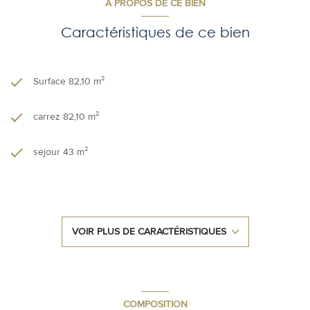
A PROPOS DE CE BIEN
Caractéristiques de ce bien
Surface 82,10 m²
carrez 82,10 m²
séjour 43 m²
3 chambre(s)
1 salle(s) de bain
VOIR PLUS DE CARACTÉRISTIQUES
construit en 2022
cuisine américaine (équipée)
COMPOSITION