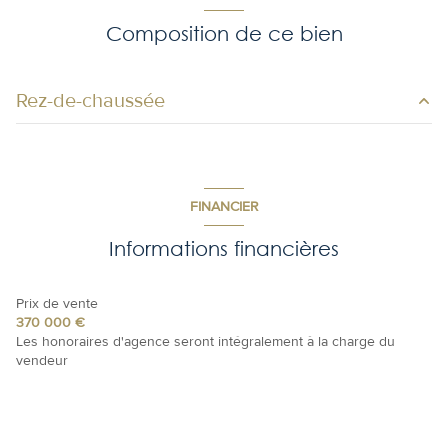
Chauffage autre : autre (autre)
Composition de ce bien
exposition Sud-Ouest
Rez-de-chaussée
1 niveau(x)
chambre
8.4 m²
vue Montagne
chambre
10.6 m²
FINANCIER
entrée
4.1 m²
balcon
Informations financières
salle de bain
4 m²
terrasse
salon/sejour
43 m²
Prix de vente
370 000 €
cellier
4.6 m²
Les honoraires d'agence seront intégralement à la charge du
vendeur
chambre
6.8 m²