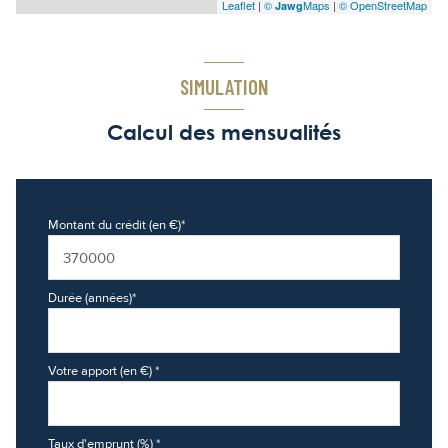
Leaflet
|
©
Maps
|
© OpenStreetMap
Jawg
SIMULATION
Calcul des mensualités
Montant du crédit (en €)*
Durée (années)*
Votre apport (en €) *
Taux d'emprunt (%) *