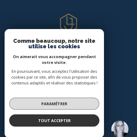
Comme beaucoup, notre site
utilise les cookies
On aimerait vous accompagner pendant
AGENCE IMMOBILIÈRE LES JULIETTES
votre visite.
En poursuivant, vous acceptez l'utilisation des
12 route du Téléphérique
cookies par ce site, afin de vous proposer des
74110
Morzine
contenus adaptés et réaliser des statistiques !
04 50 79 87 60
agence@lesjuliettesimmo.com
PARAMÉTRER
TOUT ACCEPTER
VOTRE ESPACE
Lauryne BRON
Négociatrice