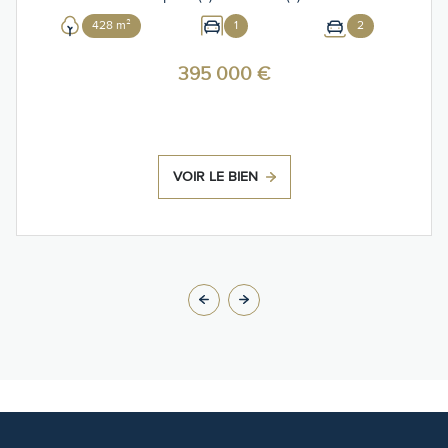
428 m²
1
2
395 000 €
VOIR LE BIEN