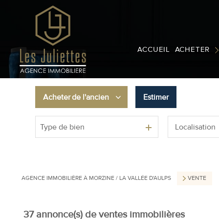
CHALETS/MAISO
APPARTEMENTS
ACCUEIL
ACHETER
PROGRAMMES NE
TERRAINS
Acheter
de l'ancien
Estimer
AUTRES
Type de bien
De l'ancien
Du neuf
De l'immo pro
AGENCE IMMOBILIÈRE À MORZINE / LA VALLÉE D'AULPS
VENTE
37
annonce(s) de ventes immobilières